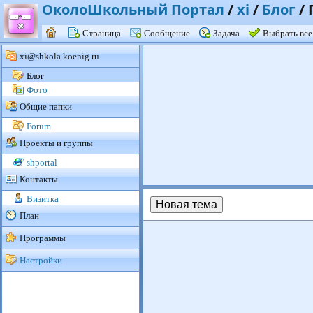
ОколоШкольный Портал
/
xi
/
Блог
/
Страница
Сообщение
Задача
Выбрать все
xi@shkola.koenig.ru
Блог
Фото
Общие папки
Forum
Проекты и группы
shportal
Контакты
Визитка
Новая тема
План
Программы
Настройки