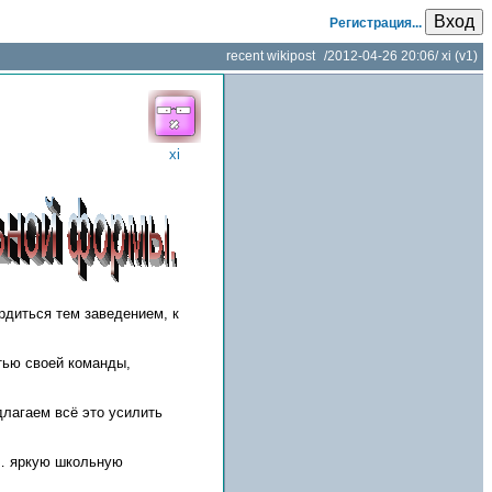
Вход
Регистрация...
recent wikipost
/
2012-04-26 20:06
/
xi
(v1)
xi
рдиться тем заведением, к
тью своей команды,
длагаем всё это усилить
о… яркую школьную