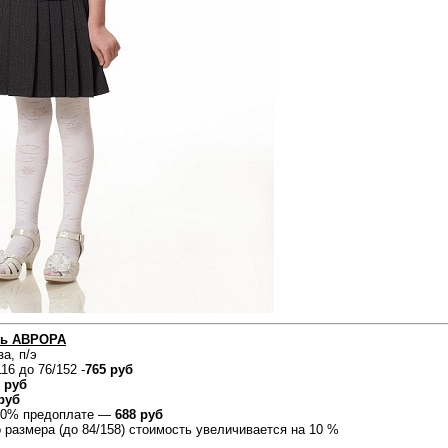
ль АВРОРА
за, п/э
16 до 76/152 -
765 руб
 руб
руб
100% предоплате —
688 руб
 размера (до 84/158) стоимость увеличивается на 10 %