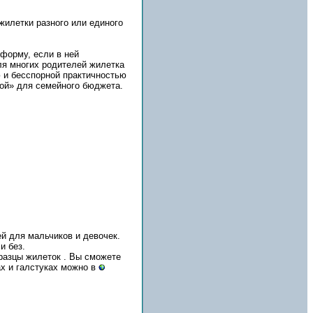
 жилетки разного или единого
форму, если в ней
ля многих родителей жилетка
 и бесспорной практичностью
кой» для семейного бюджета.
й для мальчиков и девочек.
и без.
разцы жилеток . Вы сможете
ах и галстуках можно в