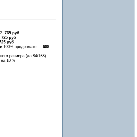
2 -
765 руб
-
725 руб
725 руб
е и 100% предоплате —
688
его размера (до 84/158)
 на 10 %