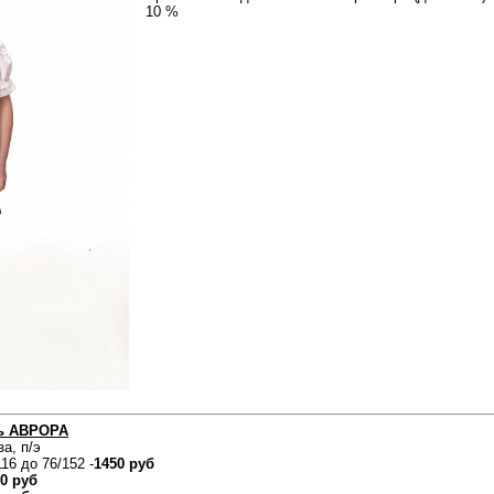
10 %
ь АВРОРА
за, п/э
16 до 76/152 -
1450 руб
0 руб