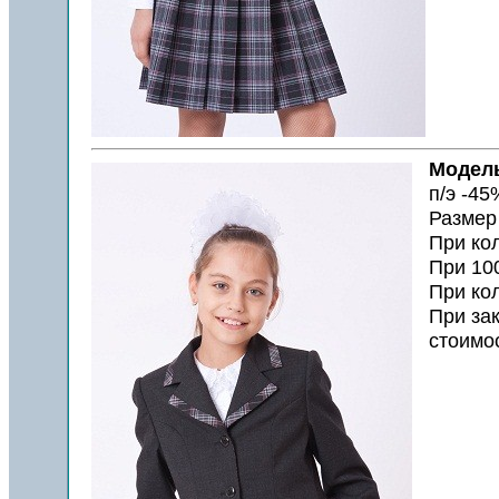
Модель
п/э -45
Размер
При ко
При 10
При ко
При за
стоимо