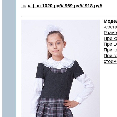
сарафан
1020 руб/ 969 руб/ 918 руб
Модел
-сост
Разме
При к
При 
При к
При з
стоим