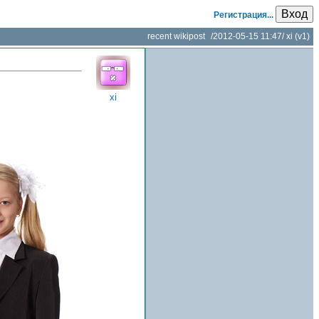
Вход
Регистрация...
recent wikipost
/
2012-05-15 11:47
/
xi
(v1)
xi