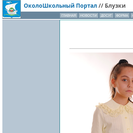
ОколоШкольный Портал
//
Блузки
ГЛАВНАЯ
НОВОСТИ
ДОСУГ
ФОРМА