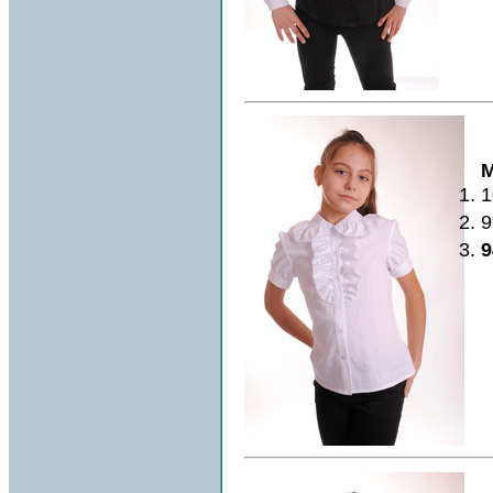
М
1
9
9