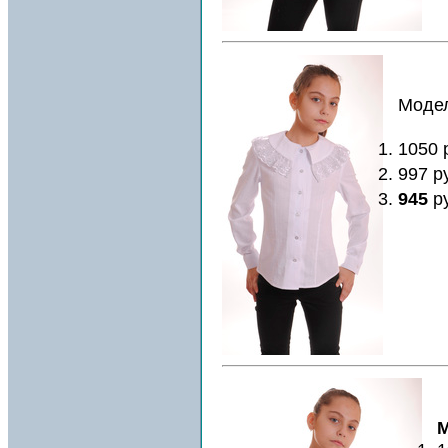
Модел
1050 
997 р
945
р
М