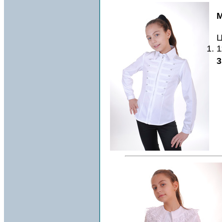
М
Ц
1
3