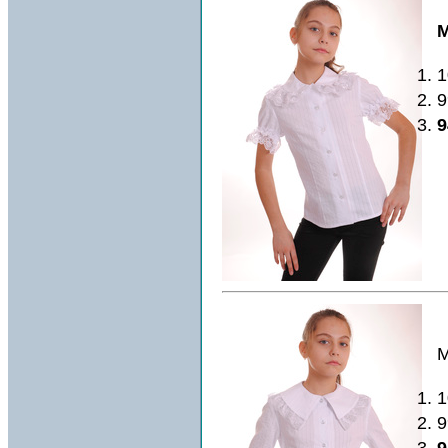
М
1
9
9
М
1
9
9