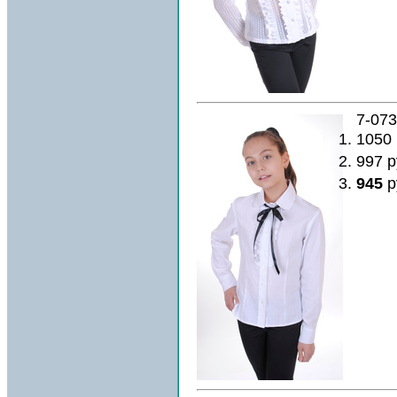
7-073
1050
997 р
945
р