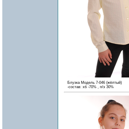
Блузка Модель 7-046 (жёлтый)
-состав: хб -70% , п/э 30%