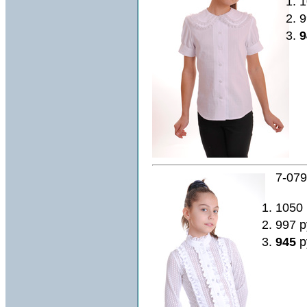
1
9
9
7-079
1050
997 р
945
р