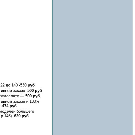
22 до 140 -
530 руб
тивном заказе-
500 руб
предоплате —
500 руб
тивном заказе и 100%
 -
474 руб
 моделей большего
 р.146)-
620 руб