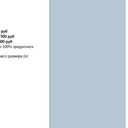
 руб
-
500 руб
500 руб
 и 100% предоплате
его размера (от