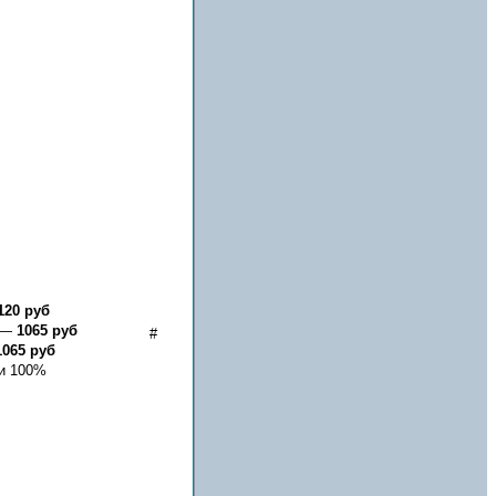
120 руб
е —
1065 руб
#
1065 руб
 и 100%