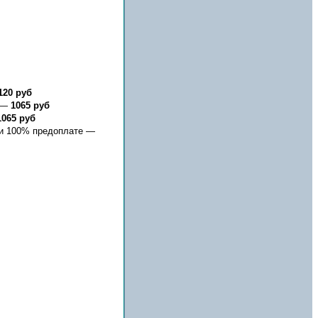
120 руб
е —
1065 руб
1065 руб
 и 100% предоплате —