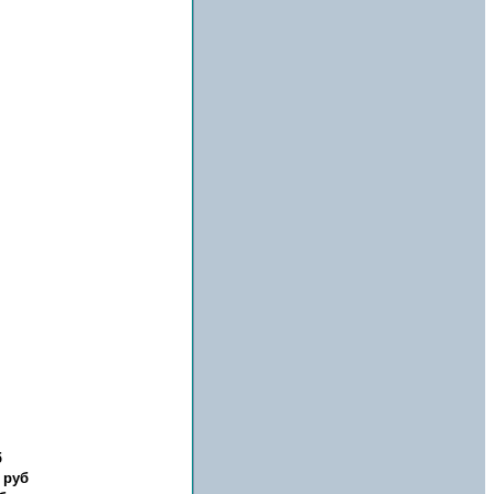
б
 руб