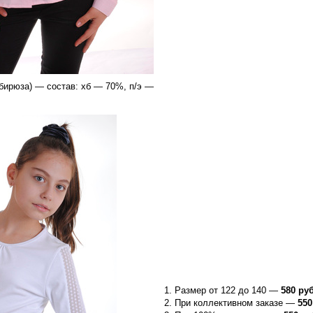
бирюза) — состав: хб — 70%, п/э —
Размер от 122 до 140 —
580 ру
При коллективном заказе —
550