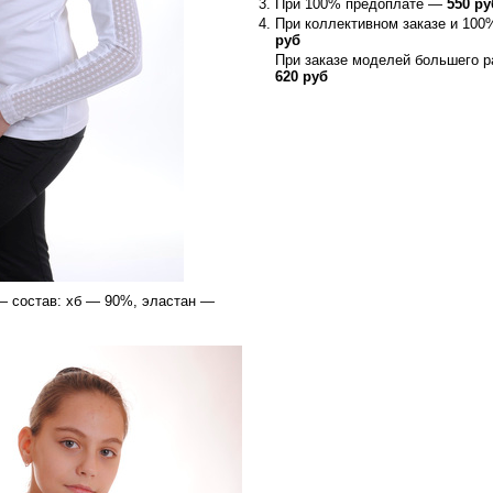
При 100% предоплате —
550 ру
При коллективном заказе и 10
руб
При заказе моделей большего р
620 руб
— состав: хб — 90%, эластан —