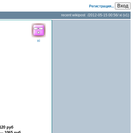
Вход
Регистрация...
recent wikipost
/
2012-05-15 00:56
/
xi
(v1)
xi
120 руб
е —
1065 руб