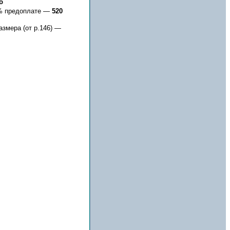
б
0% предоплате —
520
азмера (от р.146) —