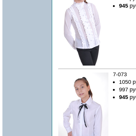
945
ру
7-073
1050 р
997 ру
945
ру