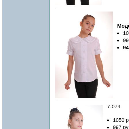
Моде
10
99
94
7-079
1050 р
997 ру